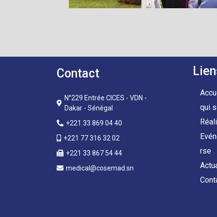
Lien
Contact
Accu
N°229 Entrée CICES - VDN -
qui 
Dakar - Sénégal
Réal
+221 33 869 04 40
Evén
+221 77 316 32 02
rse
+221 33 867 54 44
Actu
medical@cosemad.sn
Cont