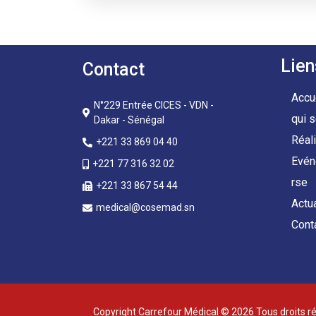
Lien
Contact
Accu
N°229 Entrée CICES - VDN -
qui 
Dakar - Sénégal
Réal
+221 33 869 04 40
Evén
+221 77 316 32 02
rse
+221 33 867 54 44
Actu
medical@cosemad.sn
Cont
Copyright Carrefour Médical © 2026 Tous droits r