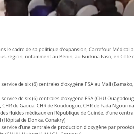
ans le cadre de sa politique d’expansion, Carrefour Médical
ous-région, notamment au Bénin, au Burkina Faso, en Côte d’
en service de six (6) centrales d’oxygène PSA au Mali (Bamako
 en service de six (6) centrales d’oxygène PSA (CHU Ouagado
i, CHR de Gaoua, CHR de Koudougou, CHR de Fada Ngourma)
 des fluides médicaux en République de Guinée, d’une central
l (Hôpital de Donka, Conakry) ;
en service d’une centrale de production d'oxygène par procéd