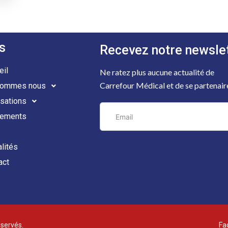
s
Recevez notre newsle
eil
Ne ratez plus aucune actualité de
Carrefour Médical et de se partenair
sommes nous
isations
ements
alités
act
éservés.
Fa