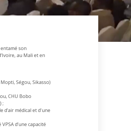
 a entamé son
Ivoire, au Mali et en
, Mopti, Ségou, Sikasso)
ugou, CHU Bobo
 ;
e d’air médical et d'une
é VPSA d’une capacité