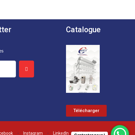
tter
Catalogue
es
Télécharger
cebook
Instagram
LinkedIn
Youtube