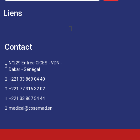
Liens
Contact
N°229 Entrée CICES - VDN -
Dakar - Sénégal
+221 33 869 04 40
+221 77 316 32 02
+221 33 867 54 44
medical@cosemad.sn